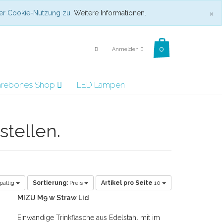
C
×
 der Cookie-Nutzung zu.
Weitere Informationen.
Anmelden
arebones Shop
LED Lampen
stellen.
paltig
Sortierung:
Preis
Artikel pro Seite
10
MIZU M9 w Straw Lid
Einwandige Trinkflasche aus Edelstahl mit im