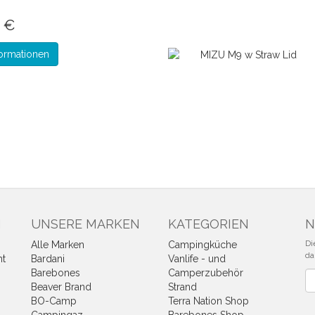
5 €
ormationen
N
UNSERE MARKEN
KATEGORIEN
N
Di
Alle Marken
Campingküche
da
ht
Bardani
Vanlife - und
Barebones
Camperzubehör
Ne
Beaver Brand
Strand
BO-Camp
Terra Nation Shop