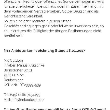
öffentlichen Rechts oder öffentliches Sondervermögen ist, wird
für alle Streitigkeiten, die sich aus oder im Zusammenhang mit
dem vorliegenden Vertrag ergeben, Cölbe, Deutschland als
Gerichtsstand vereinbart.
Sollten eine oder mehrere Klauseln dieser
Geschäftsbedingungen ganz oder teilweise unwirksam sein, so
soll hierdurch die Gültigkeit der übrigen Bestimmungen nicht
berührt sein.
§ 14 Anbieterkennzeichnung Stand 28.01.2017
MK Outdoor
Inhaber: Marius Krutschke
Bernsdorfer Str. 11
35091 Cölbe
Deutschland
USt-IdNr.: DE235997539
Tel: (+49) 0160 7454495
Mail: info@mkoutdoor.de
Online-Streitbeilegung gemäß Art. 14 Abs. 1 ODR-VO und §