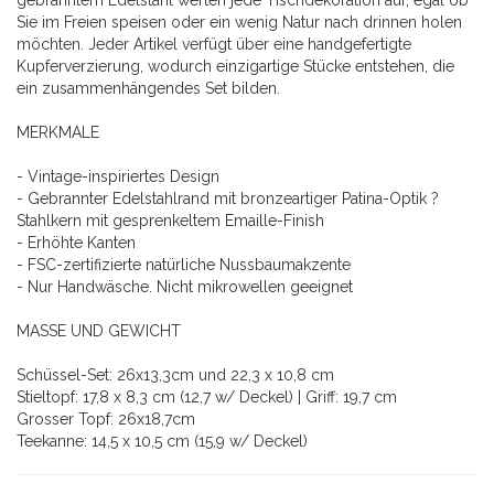
gebranntem Edelstahl werten jede Tischdekoration auf, egal ob
Sie im Freien speisen oder ein wenig Natur nach drinnen holen
möchten. Jeder Artikel verfügt über eine handgefertigte
Kupferverzierung, wodurch einzigartige Stücke entstehen, die
ein zusammenhängendes Set bilden.
MERKMALE
- Vintage-inspiriertes Design
- Gebrannter Edelstahlrand mit bronzeartiger Patina-Optik ?
Stahlkern mit gesprenkeltem Emaille-Finish
- Erhöhte Kanten
- FSC-zertifizierte natürliche Nussbaumakzente
- Nur Handwäsche. Nicht mikrowellen geeignet
MASSE UND GEWICHT
Schüssel-Set: 26x13,3cm und 22,3 x 10,8 cm
Stieltopf: 17,8 x 8,3 cm (12,7 w/ Deckel) | Griff: 19,7 cm
Grosser Topf: 26x18,7cm
Teekanne: 14,5 x 10,5 cm (15,9 w/ Deckel)