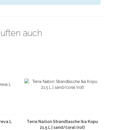
auften auch
reva L
Terra Nation Strandtasche Ika Kopu
21,5 L | sand/coral (rot)