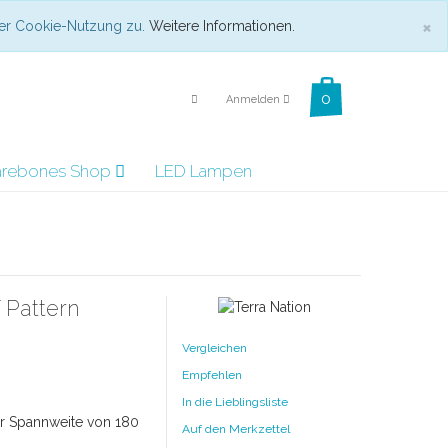
C
×
 der Cookie-Nutzung zu.
Weitere Informationen.
Anmelden
arebones Shop
LED Lampen
 Pattern
Vergleichen
Empfehlen
In die Lieblingsliste
er Spannweite von 180
Auf den Merkzettel