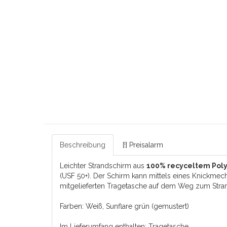
Beschreibung
[!] Preisalarm
Leichter Strandschirm aus
100% recyceltem Pol
(USF 50+). Der Schirm kann mittels eines Knickmech
mitgelieferten Tragetasche auf dem Weg zum Strand
Farben: Weiß, Sunflare grün (gemustert)
Im Lieferumfang enthalten: Tragetasche.