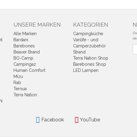
N
UNSERE MARKEN
KATEGORIEN
N
Di
Alle Marken
Campingküche
da
ht
Bardani
Vanlife - und
Barebones
Camperzubehör
Ne
Beaver Brand
Strand
BO-Camp
Terra Nation Shop
Campingaz
Barebones Shop
Human Comfort
LED Lampen
Mizu
Rab
Ternua
n
Terra Nation
N
Facebook
YouTube