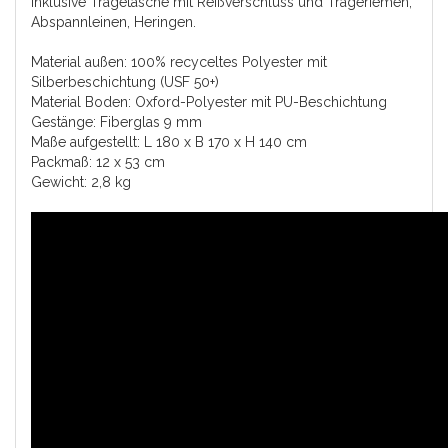
Inklusive Tragetasche mit Reißverschluss und Trageriemen,
Abspannleinen, Heringen.
Material außen: 100% recyceltes Polyester mit
Silberbeschichtung (USF 50+)
Material Boden: Oxford-Polyester mit PU-Beschichtung
Gestänge: Fiberglas 9 mm
Maße aufgestellt: L 180 x B 170 x H 140 cm
Packmaß: 12 x 53 cm
Gewicht: 2,8 kg